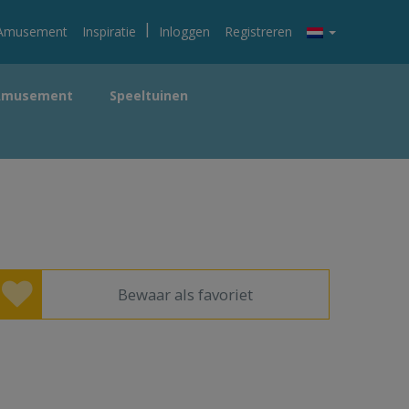
|
Amusement
Inspiratie
Inloggen
Registreren
Amusement
Speeltuinen
Bewaar als favoriet