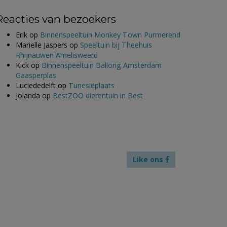
Reacties van bezoekers
Erik
op
Binnenspeeltuin Monkey Town Purmerend
Marielle Jaspers
op
Speeltuin bij Theehuis
Rhijnauwen Amelisweerd
Kick
op
Binnenspeeltuin Ballorig Amsterdam
Gaasperplas
Luciededelft
op
Tunesiëplaats
Jolanda
op
BestZOO dierentuin in Best
Like ons