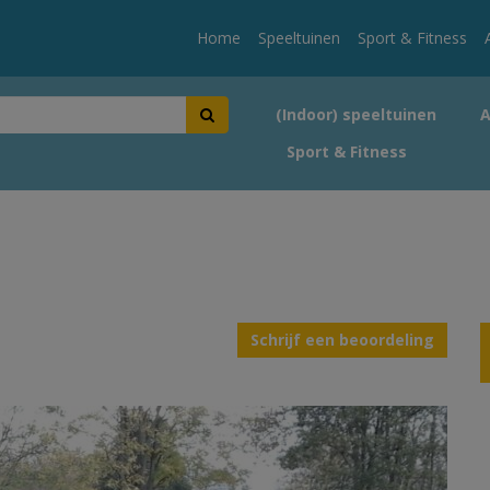
Home
Speeltuinen
Sport & Fitness
(Indoor) speeltuinen
Sport & Fitness
Schrijf een beoordeling