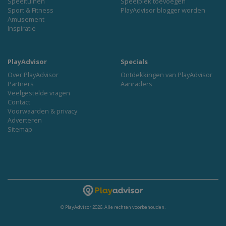
Speeltuinen
Speelplek toevoegen
Sport & Fitness
PlayAdvisor blogger worden
Amusement
Inspiratie
PlayAdvisor
Specials
Over PlayAdvisor
Ontdekkingen van PlayAdvisor
Partners
Aanraders
Veelgestelde vragen
Contact
Voorwaarden & privacy
Adverteren
Sitemap
© PlayAdvisor 2026. Alle rechten voorbehouden.