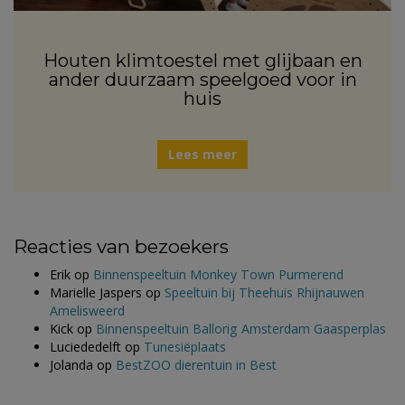
Houten klimtoestel met glijbaan en
ander duurzaam speelgoed voor in
huis
Lees meer
Reacties van bezoekers
Erik
op
Binnenspeeltuin Monkey Town Purmerend
Marielle Jaspers
op
Speeltuin bij Theehuis Rhijnauwen
Amelisweerd
Kick
op
Binnenspeeltuin Ballorig Amsterdam Gaasperplas
Luciededelft
op
Tunesiëplaats
Jolanda
op
BestZOO dierentuin in Best