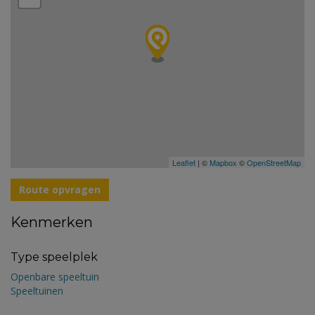
Leaflet
| ©
Mapbox
©
OpenStreetMap
Route opvragen
Kenmerken
Type speelplek
Openbare speeltuin
Speeltuinen