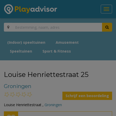
Toggl
navig
(Indoor) speeltuinen
Amusement
Speeltuinen
Sport & Fitness
Louise Henriettestraat 25
Groningen
Schrijf een beoordeling
Louise Henriettestraat ,
Groningen