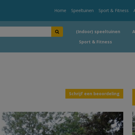
Home
Speeltuinen
Sport & Fitness
(Indoor) speeltuinen
Sport & Fitness
Schrijf een beoordeling