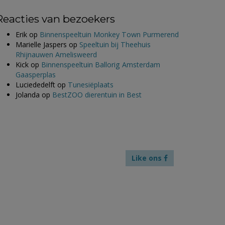
Reacties van bezoekers
Erik
op
Binnenspeeltuin Monkey Town Purmerend
Marielle Jaspers
op
Speeltuin bij Theehuis
Rhijnauwen Amelisweerd
Kick
op
Binnenspeeltuin Ballorig Amsterdam
Gaasperplas
Luciededelft
op
Tunesiëplaats
Jolanda
op
BestZOO dierentuin in Best
Like ons