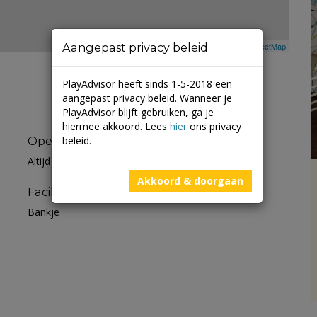
Aangepast privacy beleid
Leaflet
| ©
Mapbox
©
OpenStreetMap
PlayAdvisor heeft sinds 1-5-2018 een
aangepast privacy beleid. Wanneer je
PlayAdvisor blijft gebruiken, ga je
hiermee akkoord. Lees
hier
ons privacy
beleid.
Openingstijden
Altijd open
Akkoord & doorgaan
Faciliteiten
Bankje