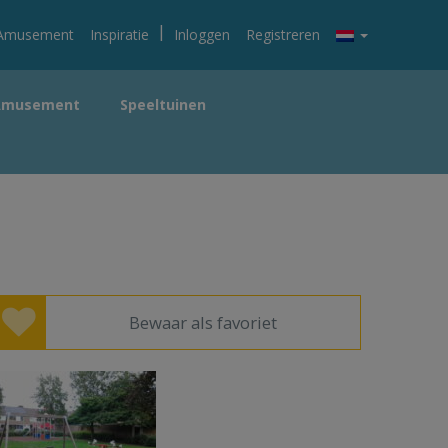
|
Amusement
Inspiratie
Inloggen
Registreren
Amusement
Speeltuinen
Bewaar als favoriet