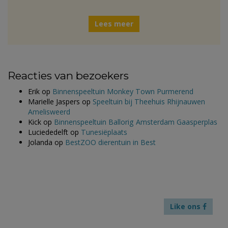
Lees meer
Reacties van bezoekers
Erik
op
Binnenspeeltuin Monkey Town Purmerend
Marielle Jaspers
op
Speeltuin bij Theehuis Rhijnauwen
Amelisweerd
Kick
op
Binnenspeeltuin Ballorig Amsterdam Gaasperplas
Luciededelft
op
Tunesiëplaats
Jolanda
op
BestZOO dierentuin in Best
Like ons