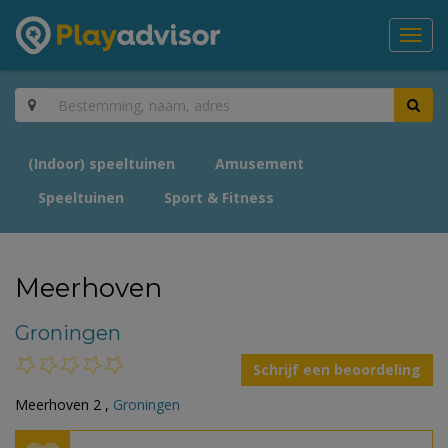
Toggl
navig
(Indoor) speeltuinen
Amusement
Speeltuinen
Sport & Fitness
Meerhoven
Groningen
Schrijf een beoordeling
Meerhoven 2 ,
Groningen