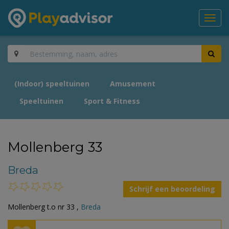
Toggl
navig
(Indoor) speeltuinen
Amusement
Speeltuinen
Sport & Fitness
Mollenberg 33
Breda
Schrijf een beoordeling
Mollenberg t.o nr 33 ,
Breda