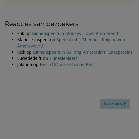
Reacties van bezoekers
Erik
op
Binnenspeeltuin Monkey Town Purmerend
Marielle Jaspers
op
Speeltuin bij Theehuis Rhijnauwen
Amelisweerd
Kick
op
Binnenspeeltuin Ballorig Amsterdam Gaasperplas
Luciededelft
op
Tunesiëplaats
Jolanda
op
BestZOO dierentuin in Best
Like ons