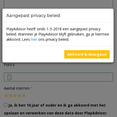
Aangepast privacy beleid
PlayAdvisor heeft sinds 1-5-2018 een aangepast privacy
beleid. Wanneer je PlayAdvisor blijft gebruiken, ga je hiermee
akkoord. Lees
hier
ons privacy beleid.
Akkoord & doorgaan
Foto's
*
Aantal sterren
Ja, ik ben 16 jaar of ouder en ik ga akkoord met het
opslaan en verwerken van deze data door PlayAdvisor.