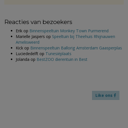
Reacties van bezoekers
Erik
op
Binnenspeeltuin Monkey Town Purmerend
Marielle Jaspers
op
Speeltuin bij Theehuis Rhijnauwen
Amelisweerd
Kick
op
Binnenspeeltuin Ballorig Amsterdam Gaasperplas
Luciededelft
op
Tunesiëplaats
Jolanda
op
BestZOO dierentuin in Best
Like ons