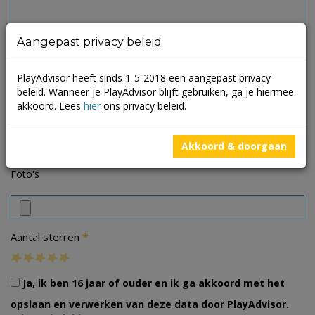
Aangepast privacy beleid
PlayAdvisor heeft sinds 1-5-2018 een aangepast privacy
beleid. Wanneer je PlayAdvisor blijft gebruiken, ga je hiermee
akkoord. Lees
hier
ons privacy beleid.
Akkoord & doorgaan
Foto's
*
Aantal sterren
Ja, ik ben 16 jaar of ouder en ik ga akkoord met het
opslaan en verwerken van deze data door PlayAdvisor.