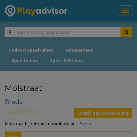
Toggl
navig
(Indoor) speeltuinen
Amusement
Speeltuinen
Sport & Fitness
Molstraat
Breda
Schrijf een beoordeling
Molstraat bij rotonde doornboslaan ,
Breda