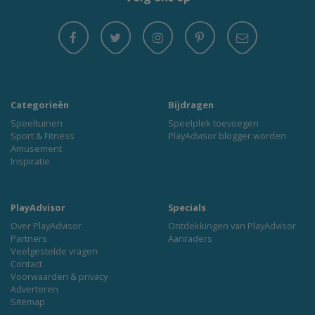
Categorieën
Bijdragen
Speeltuinen
Speelplek toevoegen
Sport & Fitness
PlayAdvisor blogger worden
Amusement
Inspiratie
PlayAdvisor
Specials
Over PlayAdvisor
Ontdekkingen van PlayAdvisor
Partners
Aanraders
Veelgestelde vragen
Contact
Voorwaarden & privacy
Adverteren
Sitemap