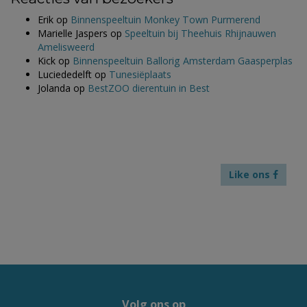
Erik
op
Binnenspeeltuin Monkey Town Purmerend
Marielle Jaspers
op
Speeltuin bij Theehuis Rhijnauwen
Amelisweerd
Kick
op
Binnenspeeltuin Ballorig Amsterdam Gaasperplas
Luciededelft
op
Tunesiëplaats
Jolanda
op
BestZOO dierentuin in Best
Like ons
Volg ons op