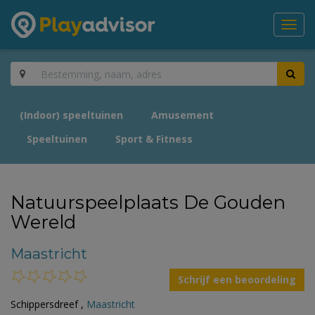
Toggl
navig
(Indoor) speeltuinen
Amusement
Speeltuinen
Sport & Fitness
Natuurspeelplaats De Gouden
Wereld
Maastricht
Schrijf een beoordeling
Schippersdreef ,
Maastricht