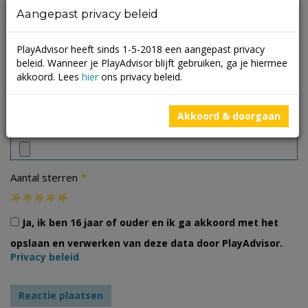
Aangepast privacy beleid
PlayAdvisor heeft sinds 1-5-2018 een aangepast privacy
beleid. Wanneer je PlayAdvisor blijft gebruiken, ga je hiermee
akkoord. Lees
hier
ons privacy beleid.
Akkoord & doorgaan
Foto's
*
Aantal sterren
Ja, ik ben 16 jaar of ouder en ik ga akkoord met het
opslaan en verwerken van deze data door PlayAdvisor.
Privacy beleid