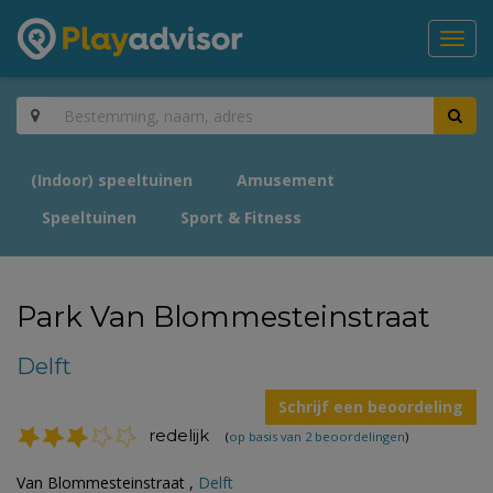
Toggl
navig
(Indoor) speeltuinen
Amusement
Speeltuinen
Sport & Fitness
Park Van Blommesteinstraat
Delft
Schrijf een beoordeling
redelijk
(
op basis van 2 beoordelingen
)
Van Blommesteinstraat ,
Delft