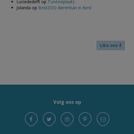
Luciededelft
op
Tunesiëplaats
Jolanda
op
BestZOO dierentuin in Best
Like ons
Volg ons op