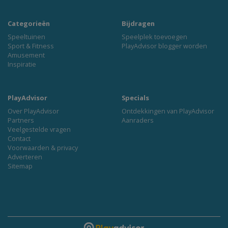
Categorieën
Bijdragen
Speeltuinen
Speelplek toevoegen
Sport & Fitness
PlayAdvisor blogger worden
Amusement
Inspiratie
PlayAdvisor
Specials
Over PlayAdvisor
Ontdekkingen van PlayAdvisor
Partners
Aanraders
Veelgestelde vragen
Contact
Voorwaarden & privacy
Adverteren
Sitemap