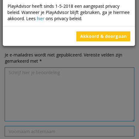
89
beoordelingen
PlayAdvisor heeft sinds 1-5-2018 een aangepast privacy
0
nuttige
beleid. Wanneer je PlayAdvisor blijft gebruiken, ga je hiermee
beoordelingen
akkoord. Lees
hier
ons privacy beleid.
Akkoord & doorgaan
Schrijf een beoordeling
Je e-mailadres wordt niet gepubliceerd.
Vereiste velden zijn
gemarkeerd met
*