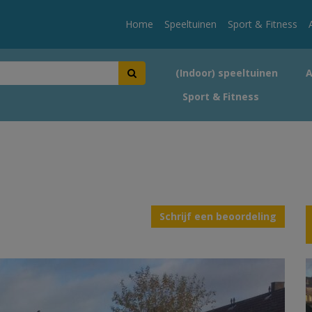
Home
Speeltuinen
Sport & Fitness
(Indoor) speeltuinen
Sport & Fitness
Schrijf een beoordeling