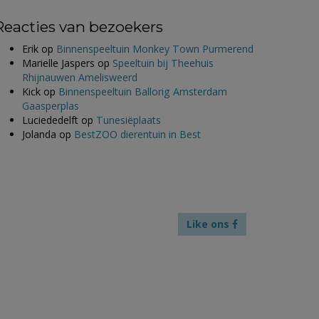
Reacties van bezoekers
Erik
op
Binnenspeeltuin Monkey Town Purmerend
Marielle Jaspers
op
Speeltuin bij Theehuis
Rhijnauwen Amelisweerd
Kick
op
Binnenspeeltuin Ballorig Amsterdam
Gaasperplas
Luciededelft
op
Tunesiëplaats
Jolanda
op
BestZOO dierentuin in Best
Like ons