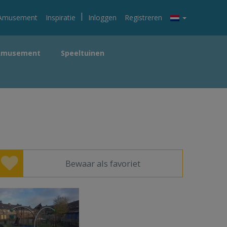
|
Amusement
Inspiratie
Inloggen
Registreren
Amusement
Speeltuinen
Bewaar als favoriet