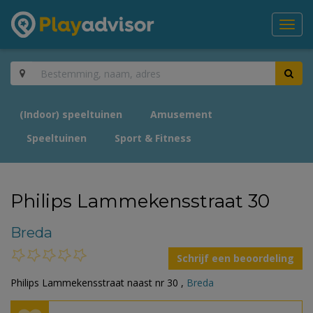
Toggl
navig
(Indoor) speeltuinen
Amusement
Speeltuinen
Sport & Fitness
Philips Lammekensstraat 30
Breda
Schrijf een beoordeling
Philips Lammekensstraat naast nr 30 ,
Breda