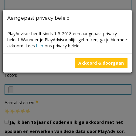
Aangepast privacy beleid
PlayAdvisor heeft sinds 1-5-2018 een aangepast privacy
beleid. Wanneer je PlayAdvisor blijft gebruiken, ga je hiermee
akkoord. Lees
hier
ons privacy beleid.
Akkoord & doorgaan
Foto's
*
Aantal sterren
Ja, ik ben 16 jaar of ouder en ik ga akkoord met het
opslaan en verwerken van deze data door PlayAdvisor.