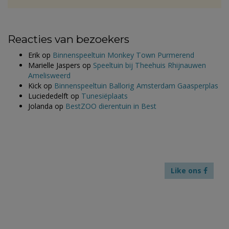
Reacties van bezoekers
Erik
op
Binnenspeeltuin Monkey Town Purmerend
Marielle Jaspers
op
Speeltuin bij Theehuis Rhijnauwen
Amelisweerd
Kick
op
Binnenspeeltuin Ballorig Amsterdam Gaasperplas
Luciededelft
op
Tunesiëplaats
Jolanda
op
BestZOO dierentuin in Best
Like ons