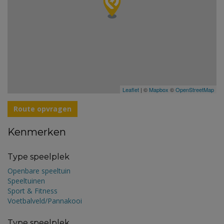
Leaflet
| ©
Mapbox
©
OpenStreetMap
Route opvragen
Kenmerken
Type speelplek
Openbare speeltuin
Speeltuinen
Sport & Fitness
Voetbalveld/Pannakooi
Type speelplek