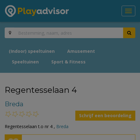
Toggl
navig
(Indoor) speeltuinen
Amusement
Speeltuinen
Sport & Fitness
Regentesselaan 4
Breda
Schrijf een beoordeling
Regentesselaan t.o nr 4 ,
Breda