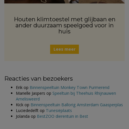
Houten klimtoestel met glijbaan en
ander duurzaam speelgoed voor in
huis
Lees meer
Reacties van bezoekers
Erik
op
Binnenspeeltuin Monkey Town Purmerend
Marielle Jaspers
op
Speeltuin bij Theehuis Rhijnauwen
Amelisweerd
Kick
op
Binnenspeeltuin Ballorig Amsterdam Gaasperplas
Luciededelft
op
Tunesiëplaats
Jolanda
op
BestZOO dierentuin in Best