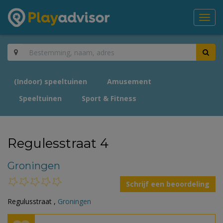
Toggl
navig
(Indoor) speeltuinen
Amusement
Speeltuinen
Sport & Fitness
Regulesstraat 4
Groningen
Schrijf een beoordeling
Regulusstraat ,
Groningen