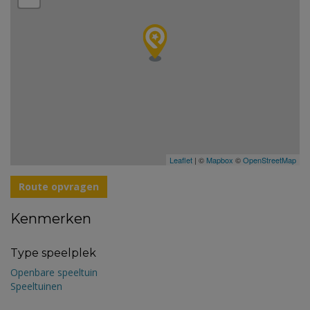
Leaflet
| ©
Mapbox
©
OpenStreetMap
Route opvragen
Kenmerken
Type speelplek
Openbare speeltuin
Speeltuinen