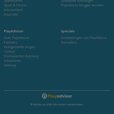
Speeltuinen
Speelplek toevoegen
Sport & Fitness
PlayAdvisor blogger worden
Amusement
Inspiratie
PlayAdvisor
Specials
Over PlayAdvisor
Ontdekkingen van PlayAdvisor
Partners
Aanraders
Veelgestelde vragen
Contact
Voorwaarden & privacy
Adverteren
Sitemap
© PlayAdvisor 2026. Alle rechten voorbehouden.