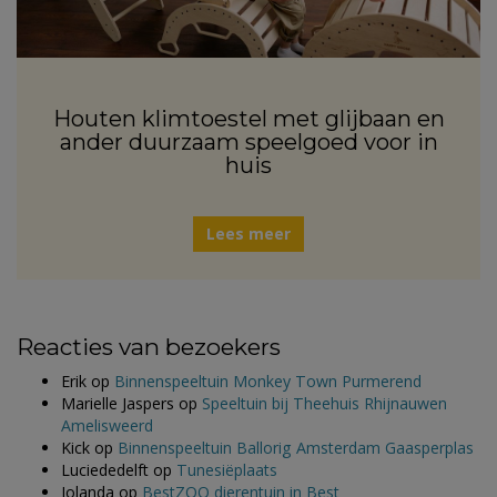
Houten klimtoestel met glijbaan en
ander duurzaam speelgoed voor in
huis
Lees meer
Reacties van bezoekers
Erik
op
Binnenspeeltuin Monkey Town Purmerend
Marielle Jaspers
op
Speeltuin bij Theehuis Rhijnauwen
Amelisweerd
Kick
op
Binnenspeeltuin Ballorig Amsterdam Gaasperplas
Luciededelft
op
Tunesiëplaats
Jolanda
op
BestZOO dierentuin in Best