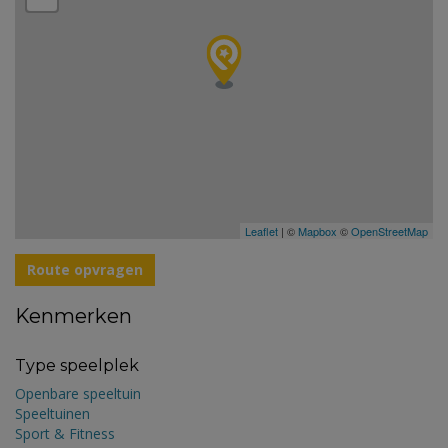
Leaflet
| ©
Mapbox
©
OpenStreetMap
Route opvragen
Kenmerken
Type speelplek
Openbare speeltuin
Speeltuinen
Sport & Fitness