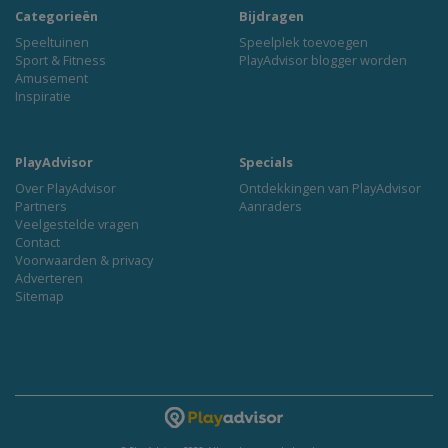
Categorieën
Bijdragen
Speeltuinen
Speelplek toevoegen
Sport & Fitness
PlayAdvisor blogger worden
Amusement
Inspiratie
PlayAdvisor
Specials
Over PlayAdvisor
Ontdekkingen van PlayAdvisor
Partners
Aanraders
Veelgestelde vragen
Contact
Voorwaarden & privacy
Adverteren
Sitemap