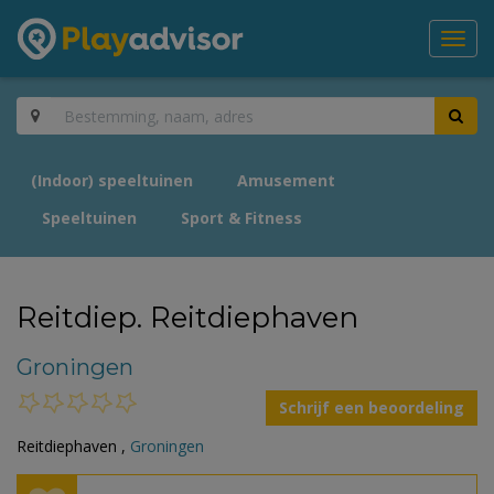
Toggl
navig
(Indoor) speeltuinen
Amusement
Speeltuinen
Sport & Fitness
Reitdiep. Reitdiephaven
Groningen
Schrijf een beoordeling
Reitdiephaven ,
Groningen