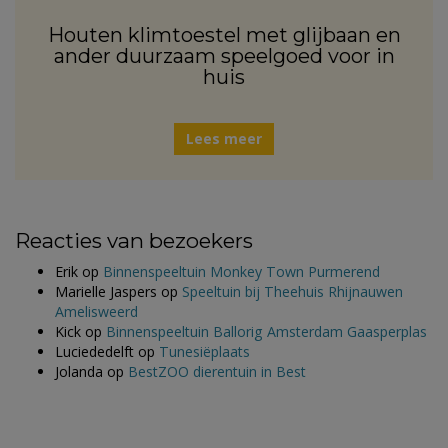
Houten klimtoestel met glijbaan en
ander duurzaam speelgoed voor in
huis
Lees meer
Reacties van bezoekers
Erik
op
Binnenspeeltuin Monkey Town Purmerend
Marielle Jaspers
op
Speeltuin bij Theehuis Rhijnauwen
Amelisweerd
Kick
op
Binnenspeeltuin Ballorig Amsterdam Gaasperplas
Luciededelft
op
Tunesiëplaats
Jolanda
op
BestZOO dierentuin in Best