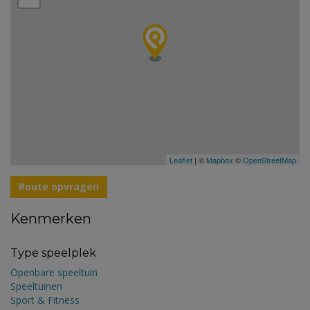
Leaflet
| ©
Mapbox
©
OpenStreetMap
Route opvragen
Kenmerken
Type speelplek
Openbare speeltuin
Speeltuinen
Sport & Fitness