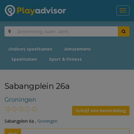
Toggl
navig
(Indoor) speeltuinen
Amusement
Speeltuinen
Sport & Fitness
Sabangplein 26a
Groningen
Schrijf een beoordeling
Sabangplein 6a ,
Groningen