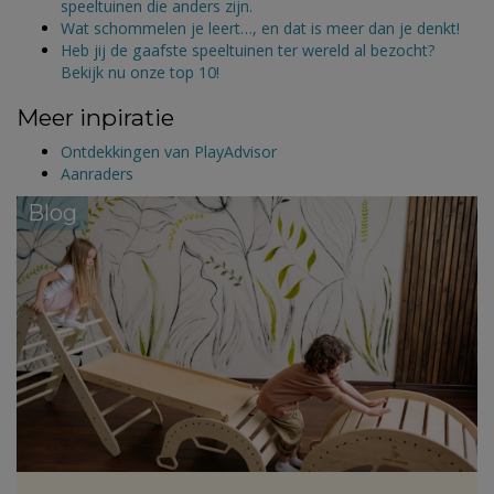
speeltuinen die anders zijn.
Wat schommelen je leert…, en dat is meer dan je denkt!
Heb jij de gaafste speeltuinen ter wereld al bezocht?
Bekijk nu onze top 10!
Meer inpiratie
Ontdekkingen van PlayAdvisor
Aanraders
Blog