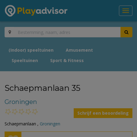
Toggl
navig
(Indoor) speeltuinen
Amusement
Speeltuinen
Sport & Fitness
Schaepmanlaan 35
Groningen
Schrijf een beoordeling
Schaepmanlaan ,
Groningen