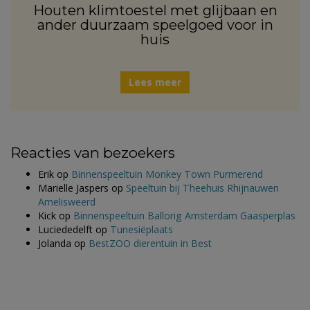
Houten klimtoestel met glijbaan en
ander duurzaam speelgoed voor in
huis
Lees meer
Reacties van bezoekers
Erik
op
Binnenspeeltuin Monkey Town Purmerend
Marielle Jaspers
op
Speeltuin bij Theehuis Rhijnauwen
Amelisweerd
Kick
op
Binnenspeeltuin Ballorig Amsterdam Gaasperplas
Luciededelft
op
Tunesiëplaats
Jolanda
op
BestZOO dierentuin in Best