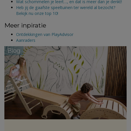
Wat schommelen je leert…, en dat is meer dan je denkt!
Heb jij de gaafste speeltuinen ter wereld al bezocht?
Bekijk nu onze top 10!
Meer inpiratie
Ontdekkingen van PlayAdvisor
Aanraders
Blog