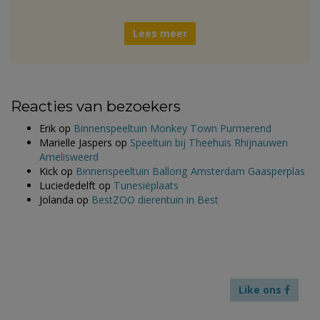
Lees meer
Reacties van bezoekers
Erik
op
Binnenspeeltuin Monkey Town Purmerend
Marielle Jaspers
op
Speeltuin bij Theehuis Rhijnauwen
Amelisweerd
Kick
op
Binnenspeeltuin Ballorig Amsterdam Gaasperplas
Luciededelft
op
Tunesiëplaats
Jolanda
op
BestZOO dierentuin in Best
Like ons