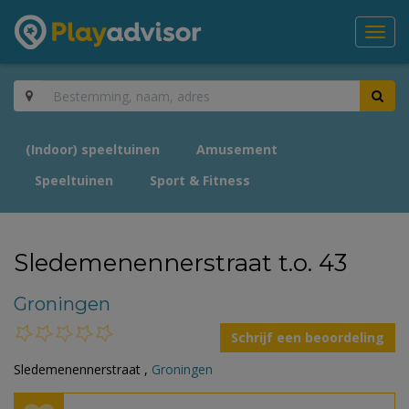
Toggl
navig
(Indoor) speeltuinen
Amusement
Speeltuinen
Sport & Fitness
Sledemenennerstraat t.o. 43
Groningen
Schrijf een beoordeling
Sledemenennerstraat ,
Groningen