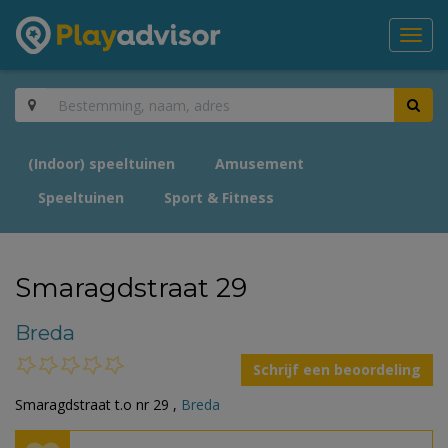
Toggl
navig
(Indoor) speeltuinen
Amusement
Speeltuinen
Sport & Fitness
Smaragdstraat 29
Breda
Schrijf een beoordeling
Smaragdstraat t.o nr 29 ,
Breda