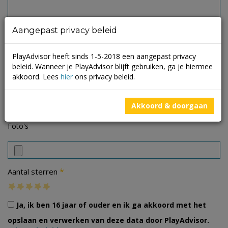
Aangepast privacy beleid
PlayAdvisor heeft sinds 1-5-2018 een aangepast privacy
beleid. Wanneer je PlayAdvisor blijft gebruiken, ga je hiermee
akkoord. Lees
hier
ons privacy beleid.
Akkoord & doorgaan
Foto's
*
Aantal sterren
Ja, ik ben 16 jaar of ouder en ik ga akkoord met het
opslaan en verwerken van deze data door PlayAdvisor.