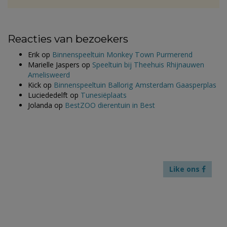
Reacties van bezoekers
Erik
op
Binnenspeeltuin Monkey Town Purmerend
Marielle Jaspers
op
Speeltuin bij Theehuis Rhijnauwen
Amelisweerd
Kick
op
Binnenspeeltuin Ballorig Amsterdam Gaasperplas
Luciededelft
op
Tunesiëplaats
Jolanda
op
BestZOO dierentuin in Best
Like ons