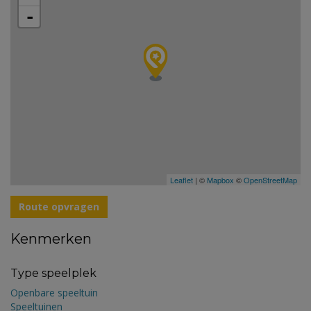
-
Leaflet
| ©
Mapbox
©
OpenStreetMap
Route opvragen
Kenmerken
Type speelplek
Openbare speeltuin
Speeltuinen