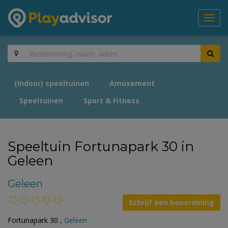
Toggl
navig
(Indoor) speeltuinen
Amusement
Speeltuinen
Sport & Fitness
Speeltuin Fortunapark 30 in
Geleen
Geleen
Schrijf een beoordeling
Fortunapark 30 ,
Geleen