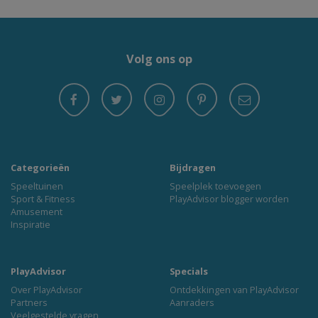
Volg ons op
Categorieën
Bijdragen
Speeltuinen
Speelplek toevoegen
Sport & Fitness
PlayAdvisor blogger worden
Amusement
Inspiratie
PlayAdvisor
Specials
Over PlayAdvisor
Ontdekkingen van PlayAdvisor
Partners
Aanraders
Veelgestelde vragen