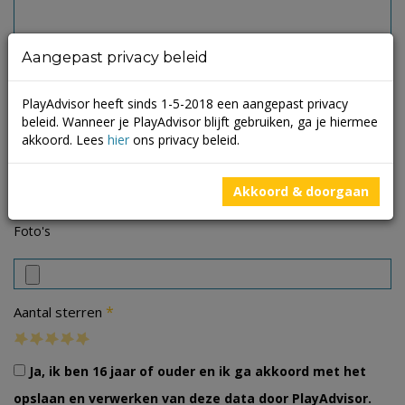
Aangepast privacy beleid
PlayAdvisor heeft sinds 1-5-2018 een aangepast privacy
beleid. Wanneer je PlayAdvisor blijft gebruiken, ga je hiermee
akkoord. Lees
hier
ons privacy beleid.
Akkoord & doorgaan
Foto's
*
Aantal sterren
Ja, ik ben 16 jaar of ouder en ik ga akkoord met het
opslaan en verwerken van deze data door PlayAdvisor.