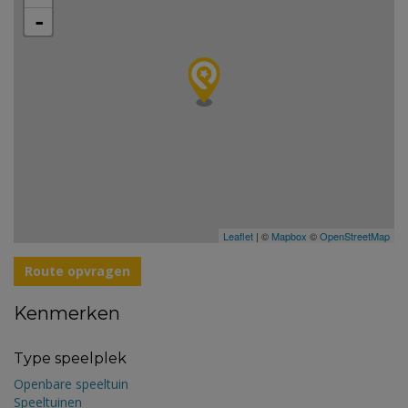
-
Leaflet
| ©
Mapbox
©
OpenStreetMap
Route opvragen
Kenmerken
Type speelplek
Openbare speeltuin
Speeltuinen