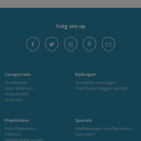
Volg ons op
Categorieën
Bijdragen
Speeltuinen
Speelplek toevoegen
Sport & Fitness
PlayAdvisor blogger worden
Amusement
Inspiratie
PlayAdvisor
Specials
Over PlayAdvisor
Ontdekkingen van PlayAdvisor
Partners
Aanraders
Veelgestelde vragen