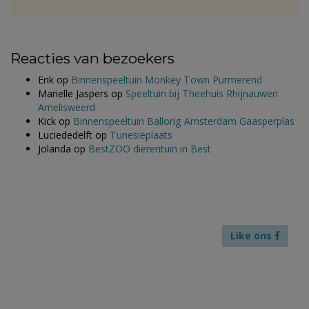
Reacties van bezoekers
Erik
op
Binnenspeeltuin Monkey Town Purmerend
Marielle Jaspers
op
Speeltuin bij Theehuis Rhijnauwen
Amelisweerd
Kick
op
Binnenspeeltuin Ballorig Amsterdam Gaasperplas
Luciededelft
op
Tunesiëplaats
Jolanda
op
BestZOO dierentuin in Best
Like ons