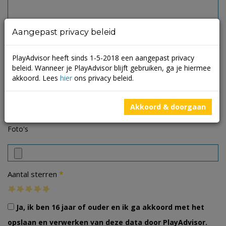
Aangepast privacy beleid
PlayAdvisor heeft sinds 1-5-2018 een aangepast privacy
beleid. Wanneer je PlayAdvisor blijft gebruiken, ga je hiermee
akkoord. Lees
hier
ons privacy beleid.
Akkoord & doorgaan
Foto's
*
Aantal sterren
Ja, ik ben 16 jaar of ouder en ik ga akkoord met het
opslaan en verwerken van deze data door PlayAdvisor.