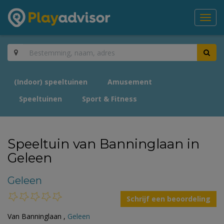
Toggl
navig
(Indoor) speeltuinen
Amusement
Speeltuinen
Sport & Fitness
Speeltuin van Banninglaan in
Geleen
Geleen
Schrijf een beoordeling
Van Banninglaan ,
Geleen