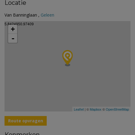
Locatie
Van Banninglaan ,
Geleen
5.8424950.97409
+
-
Leaflet
| ©
Mapbox
©
OpenStreetMap
Route opvragen
Kenmerken