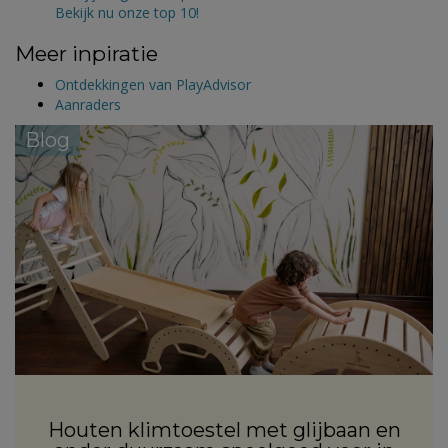
Bekijk nu onze top 10!
Meer inpiratie
Ontdekkingen van PlayAdvisor
Aanraders
Blog
Houten klimtoestel met glijbaan en