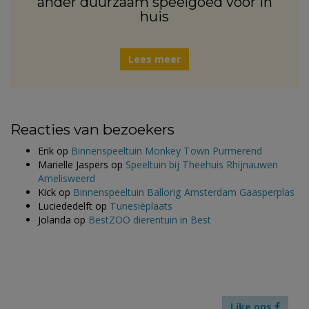
ander duurzaam speelgoed voor in
huis
Lees meer
Reacties van bezoekers
Erik
op
Binnenspeeltuin Monkey Town Purmerend
Marielle Jaspers
op
Speeltuin bij Theehuis Rhijnauwen
Amelisweerd
Kick
op
Binnenspeeltuin Ballorig Amsterdam Gaasperplas
Luciededelft
op
Tunesiëplaats
Jolanda
op
BestZOO dierentuin in Best
Like ons