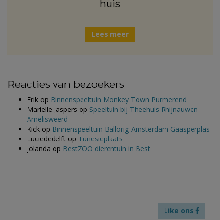
huis
Lees meer
Reacties van bezoekers
Erik
op
Binnenspeeltuin Monkey Town Purmerend
Marielle Jaspers
op
Speeltuin bij Theehuis Rhijnauwen
Amelisweerd
Kick
op
Binnenspeeltuin Ballorig Amsterdam Gaasperplas
Luciededelft
op
Tunesiëplaats
Jolanda
op
BestZOO dierentuin in Best
Like ons