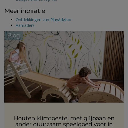
Meer inpiratie
Ontdekkingen van PlayAdvisor
Aanraders
Blog
Houten klimtoestel met glijbaan en
ander duurzaam speelgoed voor in