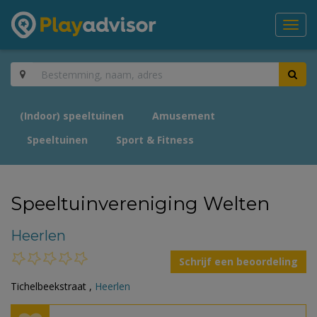
Toggl
navig
(Indoor) speeltuinen
Amusement
Speeltuinen
Sport & Fitness
Speeltuinvereniging Welten
Heerlen
Schrijf een beoordeling
Tichelbeekstraat ,
Heerlen