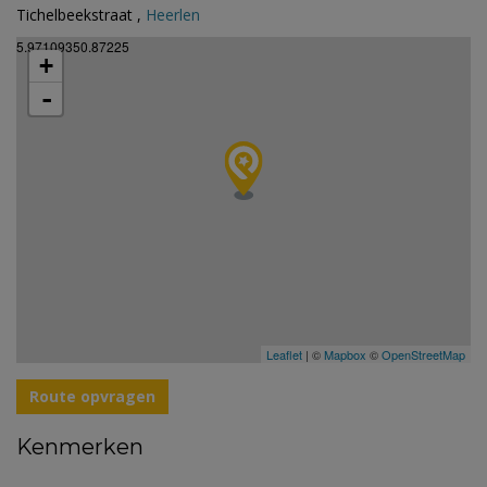
Tichelbeekstraat ,
Heerlen
5.97109350.87225
+
-
Leaflet
| ©
Mapbox
©
OpenStreetMap
Route opvragen
Kenmerken