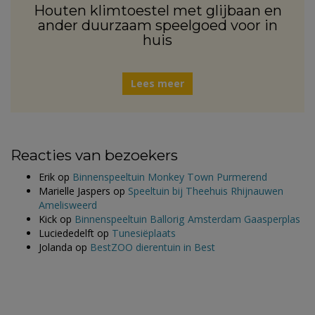
Houten klimtoestel met glijbaan en
ander duurzaam speelgoed voor in
huis
Lees meer
Reacties van bezoekers
Erik
op
Binnenspeeltuin Monkey Town Purmerend
Marielle Jaspers
op
Speeltuin bij Theehuis Rhijnauwen
Amelisweerd
Kick
op
Binnenspeeltuin Ballorig Amsterdam Gaasperplas
Luciededelft
op
Tunesiëplaats
Jolanda
op
BestZOO dierentuin in Best