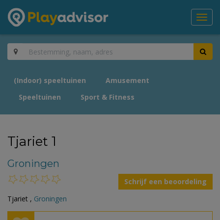
Toggl
navig
(Indoor) speeltuinen
Amusement
Speeltuinen
Sport & Fitness
Tjariet 1
Groningen
Schrijf een beoordeling
Tjariet ,
Groningen