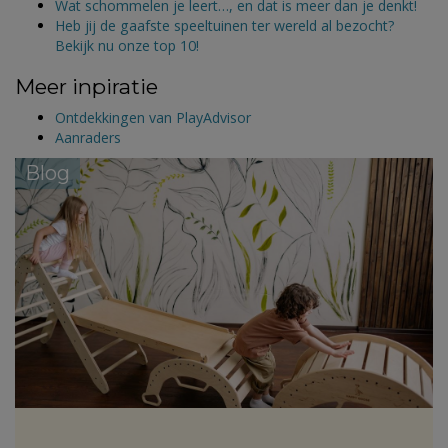
Wat schommelen je leert…, en dat is meer dan je denkt!
Heb jij de gaafste speeltuinen ter wereld al bezocht?
Bekijk nu onze top 10!
Meer inpiratie
Ontdekkingen van PlayAdvisor
Aanraders
Blog