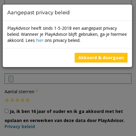
Aangepast privacy beleid
PlayAdvisor heeft sinds 1-5-2018 een aangepast privacy
beleid. Wanneer je PlayAdvisor blijft gebruiken, ga je hiermee
akkoord. Lees
hier
ons privacy beleid.
Akkoord & doorgaan
Foto's
*
Aantal sterren
Ja, ik ben 16 jaar of ouder en ik ga akkoord met het
opslaan en verwerken van deze data door PlayAdvisor.
Privacy beleid