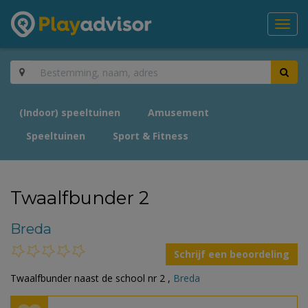
Toggl
navig
(Indoor) speeltuinen
Amusement
Speeltuinen
Sport & Fitness
Twaalfbunder 2
Breda
Schrijf een beoordeling
Twaalfbunder naast de school nr 2 ,
Breda