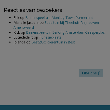
Reacties van bezoekers
Erik
op
Binnenspeeltuin Monkey Town Purmerend
Marielle Jaspers
op
Speeltuin bij Theehuis Rhijnauwen
Amelisweerd
Kick
op
Binnenspeeltuin Ballorig Amsterdam Gaasperplas
Luciededelft
op
Tunesiëplaats
Jolanda
op
BestZOO dierentuin in Best
Like ons