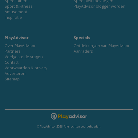
Speeltuinen
Speelplek toevoegen
Sport & Fitness
PlayAdvisor blogger worden
Amusement
Inspiratie
PlayAdvisor
Specials
Over PlayAdvisor
Ontdekkingen van PlayAdvisor
Partners
Aanraders
Veelgestelde vragen
Contact
Voorwaarden & privacy
Adverteren
Sitemap
© PlayAdvisor 2026. Alle rechten voorbehouden.