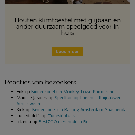
Houten klimtoestel met glijbaan en
ander duurzaam speelgoed voor in
huis
Lees meer
Reacties van bezoekers
Erik
op
Binnenspeeltuin Monkey Town Purmerend
Marielle Jaspers
op
Speeltuin bij Theehuis Rhijnauwen
Amelisweerd
Kick
op
Binnenspeeltuin Ballorig Amsterdam Gaasperplas
Luciededelft
op
Tunesiëplaats
Jolanda
op
BestZOO dierentuin in Best