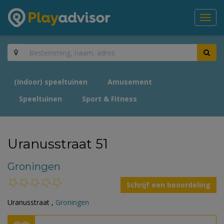
Toggl
navig
(Indoor) speeltuinen
Amusement
Speeltuinen
Sport & Fitness
Uranusstraat 51
Groningen
Schrijf een beoordeling
Uranusstraat ,
Groningen