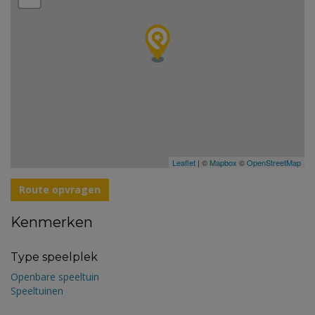
Leaflet
| ©
Mapbox
©
OpenStreetMap
Route opvragen
Kenmerken
Type speelplek
Openbare speeltuin
Speeltuinen