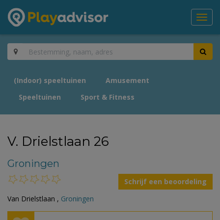
Toggl
navig
(Indoor) speeltuinen
Amusement
Speeltuinen
Sport & Fitness
V. Drielstlaan 26
Groningen
Schrijf een beoordeling
Van Drielstlaan ,
Groningen