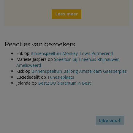
Lees meer
Reacties van bezoekers
Erik
op
Binnenspeeltuin Monkey Town Purmerend
Marielle Jaspers
op
Speeltuin bij Theehuis Rhijnauwen
Amelisweerd
Kick
op
Binnenspeeltuin Ballorig Amsterdam Gaasperplas
Luciededelft
op
Tunesiëplaats
Jolanda
op
BestZOO dierentuin in Best
Like ons