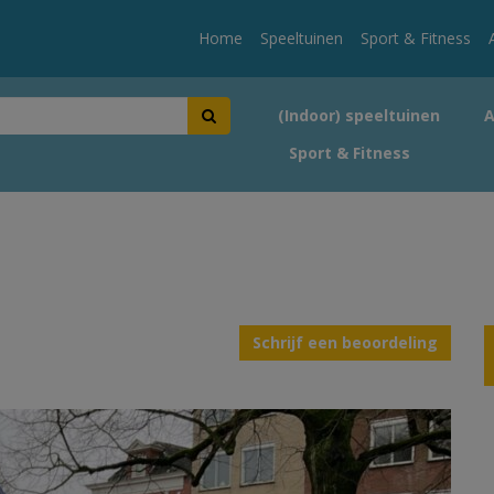
Home
Speeltuinen
Sport & Fitness
(Indoor) speeltuinen
Sport & Fitness
Schrijf een beoordeling