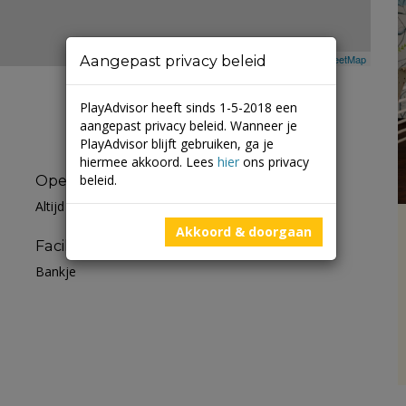
Aangepast privacy beleid
Leaflet
| ©
Mapbox
©
OpenStreetMap
PlayAdvisor heeft sinds 1-5-2018 een
aangepast privacy beleid. Wanneer je
PlayAdvisor blijft gebruiken, ga je
hiermee akkoord. Lees
hier
ons privacy
beleid.
Openingstijden
Altijd open
Akkoord & doorgaan
Faciliteiten
Bankje