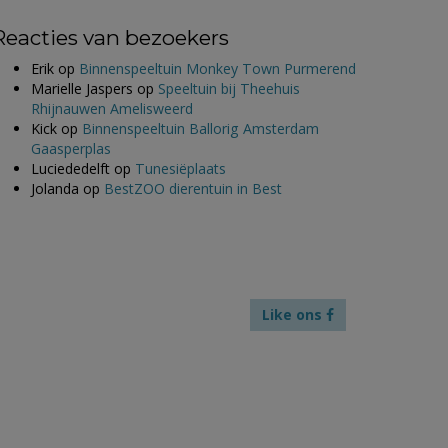
Reacties van bezoekers
Erik
op
Binnenspeeltuin Monkey Town Purmerend
Marielle Jaspers
op
Speeltuin bij Theehuis
Rhijnauwen Amelisweerd
Kick
op
Binnenspeeltuin Ballorig Amsterdam
Gaasperplas
Luciededelft
op
Tunesiëplaats
Jolanda
op
BestZOO dierentuin in Best
Like ons