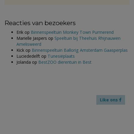
Reacties van bezoekers
Erik
op
Binnenspeeltuin Monkey Town Purmerend
Marielle Jaspers
op
Speeltuin bij Theehuis Rhijnauwen
Amelisweerd
Kick
op
Binnenspeeltuin Ballorig Amsterdam Gaasperplas
Luciededelft
op
Tunesiëplaats
Jolanda
op
BestZOO dierentuin in Best
Like ons