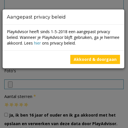
Aangepast privacy beleid
PlayAdvisor heeft sinds 1-5-2018 een aangepast privacy
beleid. Wanneer je PlayAdvisor blijft gebruiken, ga je hiermee
akkoord. Lees
hier
ons privacy beleid.
Akkoord & doorgaan
Foto's
*
Aantal sterren
Ja, ik ben 16 jaar of ouder en ik ga akkoord met het
opslaan en verwerken van deze data door PlayAdvisor.