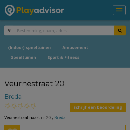
Toggl
navig
(Indoor) speeltuinen
Amusement
Speeltuinen
Sport & Fitness
Veurnestraat 20
Breda
Schrijf een beoordeling
Veurnestraat naast nr 20 ,
Breda