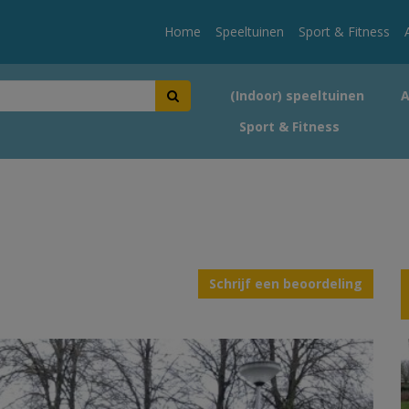
Home
Speeltuinen
Sport & Fitness
(Indoor) speeltuinen
Sport & Fitness
Schrijf een beoordeling