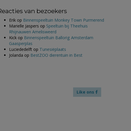
Reacties van bezoekers
Erik
op
Binnenspeeltuin Monkey Town Purmerend
Marielle Jaspers
op
Speeltuin bij Theehuis
Rhijnauwen Amelisweerd
Kick
op
Binnenspeeltuin Ballorig Amsterdam
Gaasperplas
Luciededelft
op
Tunesiëplaats
Jolanda
op
BestZOO dierentuin in Best
Like ons