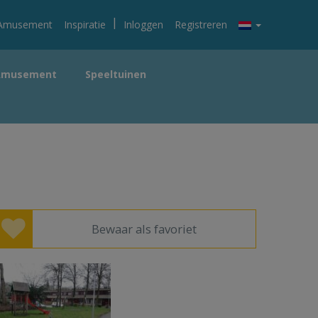
|
Amusement
Inspiratie
Inloggen
Registreren
Amusement
Speeltuinen
Bewaar als favoriet