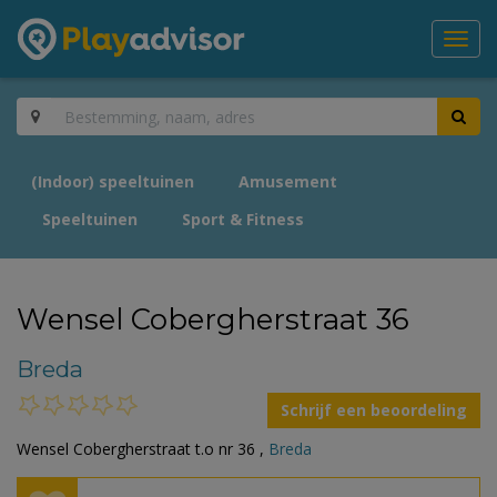
Toggl
navig
(Indoor) speeltuinen
Amusement
Speeltuinen
Sport & Fitness
Wensel Cobergherstraat 36
Breda
Schrijf een beoordeling
Wensel Cobergherstraat t.o nr 36 ,
Breda