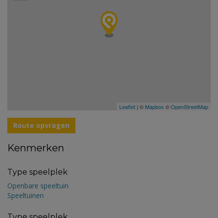
Leaflet
| ©
Mapbox
©
OpenStreetMap
Route opvragen
Kenmerken
Type speelplek
Openbare speeltuin
Speeltuinen
Type speelplek