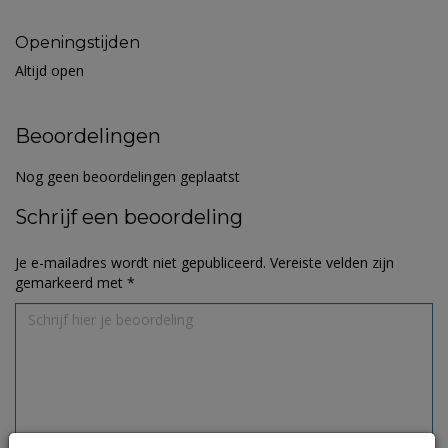
Openingstijden
Altijd open
Beoordelingen
Nog geen beoordelingen geplaatst
Schrijf een beoordeling
Je e-mailadres wordt niet gepubliceerd.
Vereiste velden zijn
gemarkeerd met
*