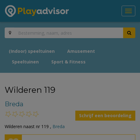
Toggl
navig
(Indoor) speeltuinen
Amusement
Speeltuinen
Sport & Fitness
Wilderen 119
Breda
Schrijf een beoordeling
Wilderen naast nr 119 ,
Breda