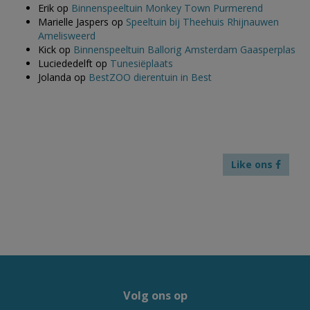
Erik
op
Binnenspeeltuin Monkey Town Purmerend
Marielle Jaspers
op
Speeltuin bij Theehuis Rhijnauwen
Amelisweerd
Kick
op
Binnenspeeltuin Ballorig Amsterdam Gaasperplas
Luciededelft
op
Tunesiëplaats
Jolanda
op
BestZOO dierentuin in Best
Like ons
Volg ons op