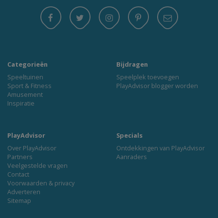
Categorieën
Bijdragen
Speeltuinen
Speelplek toevoegen
Sport & Fitness
PlayAdvisor blogger worden
Amusement
Inspiratie
PlayAdvisor
Specials
Over PlayAdvisor
Ontdekkingen van PlayAdvisor
Partners
Aanraders
Veelgestelde vragen
Contact
Voorwaarden & privacy
Adverteren
Sitemap