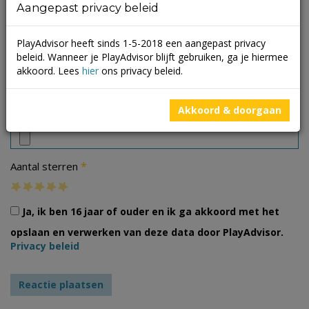
Aangepast privacy beleid
PlayAdvisor heeft sinds 1-5-2018 een aangepast privacy
beleid. Wanneer je PlayAdvisor blijft gebruiken, ga je hiermee
akkoord. Lees
hier
ons privacy beleid.
Foto's
Akkoord & doorgaan
*
Aantal sterren
Ja, ik ben 16 jaar of ouder en ik ga akkoord met het
opslaan en verwerken van deze data door PlayAdvisor.
Privacy beleid