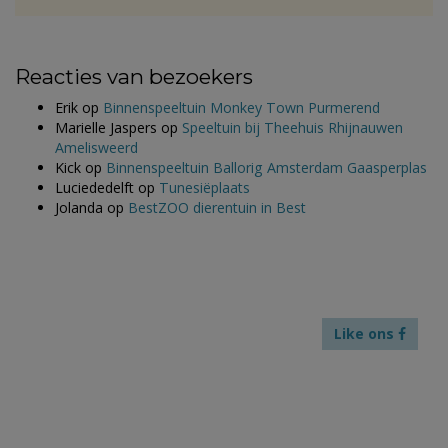
Reacties van bezoekers
Erik
op
Binnenspeeltuin Monkey Town Purmerend
Marielle Jaspers
op
Speeltuin bij Theehuis Rhijnauwen
Amelisweerd
Kick
op
Binnenspeeltuin Ballorig Amsterdam Gaasperplas
Luciededelft
op
Tunesiëplaats
Jolanda
op
BestZOO dierentuin in Best
Like ons