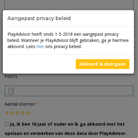
Aangepast privacy beleid
PlayAdvisor heeft sinds 1-5-2018 een aangepast privacy
beleid. Wanneer je PlayAdvisor blijft gebruiken, ga je hiermee
akkoord. Lees
hier
ons privacy beleid.
Akkoord & doorgaan
Foto's
*
Aantal sterren
Ja, ik ben 16 jaar of ouder en ik ga akkoord met het
opslaan en verwerken van deze data door PlayAdvisor.