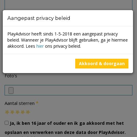
Aangepast privacy beleid
PlayAdvisor heeft sinds 1-5-2018 een aangepast privacy
beleid. Wanneer je PlayAdvisor blijft gebruiken, ga je hiermee
akkoord. Lees
hier
ons privacy beleid.
Akkoord & doorgaan
Foto's
*
Aantal sterren
Ja, ik ben 16 jaar of ouder en ik ga akkoord met het
opslaan en verwerken van deze data door PlayAdvisor.