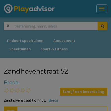
Toggl
navig
(Indoor) speeltuinen
Amusement
Speeltuinen
Sport & Fitness
Zandhovenstraat 52
Breda
Schrijf een beoordeling
Zandhovenstraat t.o nr 52 ,
Breda