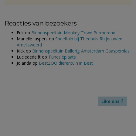
Reacties van bezoekers
Erik
op
Binnenspeeltuin Monkey Town Purmerend
Marielle Jaspers
op
Speeltuin bij Theehuis Rhijnauwen
Amelisweerd
Kick
op
Binnenspeeltuin Ballorig Amsterdam Gaasperplas
Luciededelft
op
Tunesiëplaats
Jolanda
op
BestZOO dierentuin in Best
Like ons