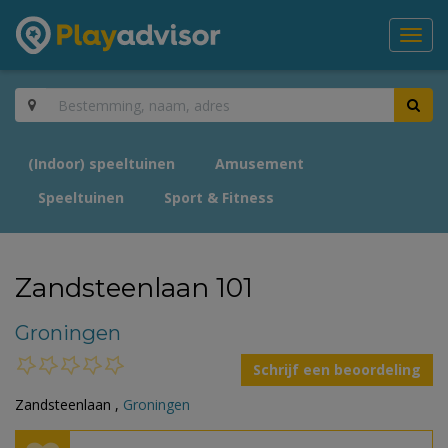
Toggl
navig
(Indoor) speeltuinen
Amusement
Speeltuinen
Sport & Fitness
Zandsteenlaan 101
Groningen
Schrijf een beoordeling
Zandsteenlaan ,
Groningen