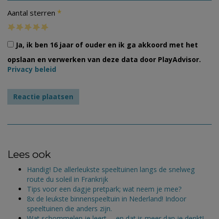
*
Aantal sterren
Ja, ik ben 16 jaar of ouder en ik ga akkoord met het
opslaan en verwerken van deze data door PlayAdvisor.
Privacy beleid
Lees ook
Handig! De allerleukste speeltuinen langs de snelweg
route du soleil in Frankrijk
Tips voor een dagje pretpark; wat neem je mee?
8x de leukste binnenspeeltuin in Nederland! Indoor
speeltuinen die anders zijn.
Wat schommelen je leert…, en dat is meer dan je denkt!