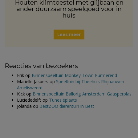
Houten klimtoestel met glijbaan en
ander duurzaam speelgoed voor in
huis
Lees meer
Reacties van bezoekers
Erik
op
Binnenspeeltuin Monkey Town Purmerend
Marielle Jaspers
op
Speeltuin bij Theehuis Rhijnauwen
Amelisweerd
Kick
op
Binnenspeeltuin Ballorig Amsterdam Gaasperplas
Luciededelft
op
Tunesiëplaats
Jolanda
op
BestZOO dierentuin in Best