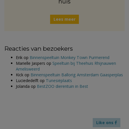
huis
Lees meer
Reacties van bezoekers
Erik
op
Binnenspeeltuin Monkey Town Purmerend
Marielle Jaspers
op
Speeltuin bij Theehuis Rhijnauwen
Amelisweerd
Kick
op
Binnenspeeltuin Ballorig Amsterdam Gaasperplas
Luciededelft
op
Tunesiëplaats
Jolanda
op
BestZOO dierentuin in Best
Like ons