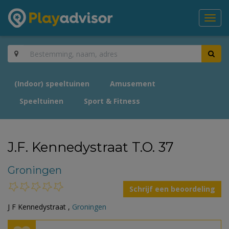
Toggl
navig
(Indoor) speeltuinen
Amusement
Speeltuinen
Sport & Fitness
J.F. Kennedystraat T.O. 37
Groningen
Schrijf een beoordeling
J F Kennedystraat ,
Groningen