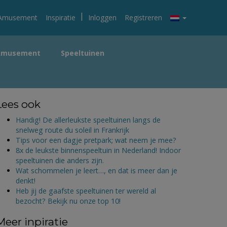
|
Amusement
Inspiratie
Inloggen
Registreren
Amusement
Speeltuinen
Lees ook
Handig! De allerleukste speeltuinen langs de
snelweg route du soleil in Frankrijk
Tips voor een dagje pretpark; wat neem je mee?
8x de leukste binnenspeeltuin in Nederland! Indoor
speeltuinen die anders zijn.
Wat schommelen je leert…, en dat is meer dan je
denkt!
Heb jij de gaafste speeltuinen ter wereld al
bezocht? Bekijk nu onze top 10!
Meer inpiratie