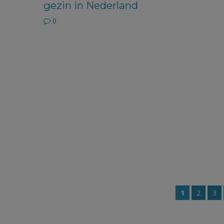
gezin in Nederland
0
1
2
3