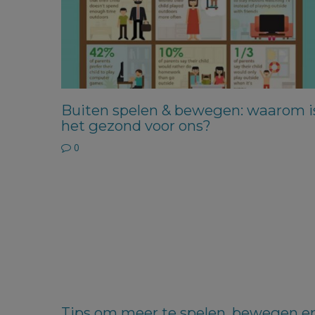
Buiten spelen & bewegen: waarom i
het gezond voor ons?
0
Tips om meer te spelen, bewegen e