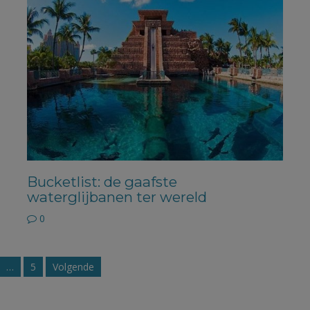
Bucketlist: de gaafste
waterglijbanen ter wereld
0
…
5
Volgende