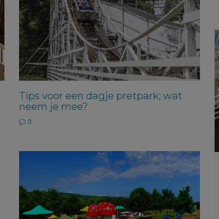
Tips voor een dagje pretpark; wat
neem je mee?
0