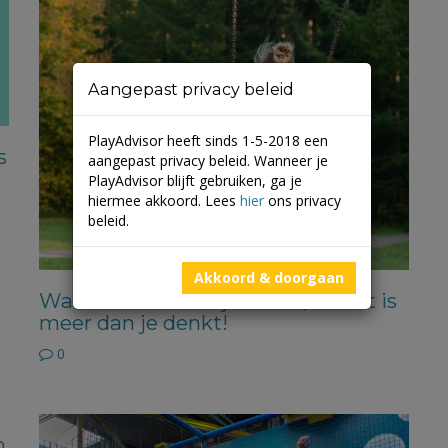
Aangepast privacy beleid
PlayAdvisor heeft sinds 1-5-2018 een
s
aangepast privacy beleid. Wanneer je
PlayAdvisor blijft gebruiken, ga je
hiermee akkoord. Lees
hier
ons privacy
beleid.
Akkoord & doorgaan
Wat schommelen je leert…, en dat is
meer dan je denkt!
0
n