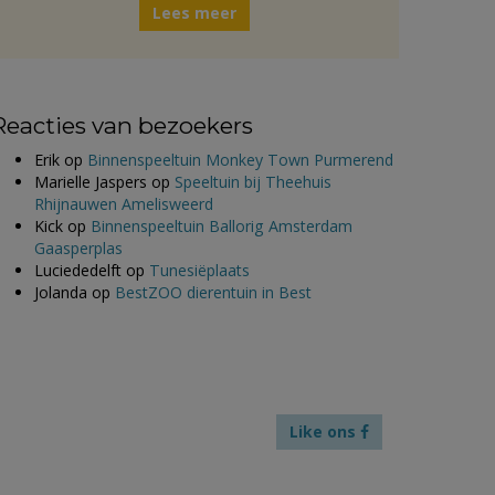
Lees meer
Reacties van bezoekers
Erik
op
Binnenspeeltuin Monkey Town Purmerend
Marielle Jaspers
op
Speeltuin bij Theehuis
Rhijnauwen Amelisweerd
Kick
op
Binnenspeeltuin Ballorig Amsterdam
Gaasperplas
Luciededelft
op
Tunesiëplaats
Jolanda
op
BestZOO dierentuin in Best
Like ons