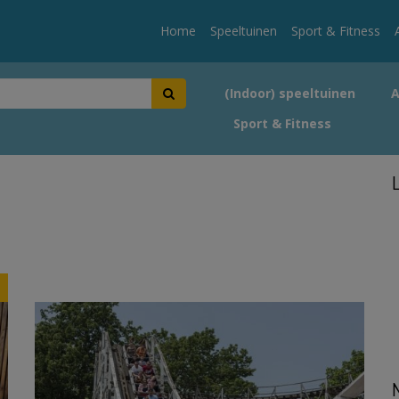
Home
Speeltuinen
Sport & Fitness
(Indoor) speeltuinen
Sport & Fitness