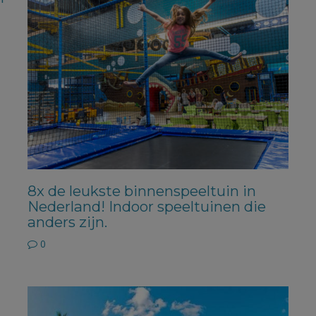
8x de leukste binnenspeeltuin in
Nederland! Indoor speeltuinen die
anders zijn.
0