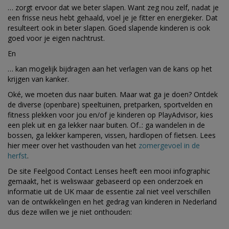
… zorgt ervoor dat we beter slapen. Want zeg nou zelf, nadat je
een frisse neus hebt gehaald, voel je je fitter en energieker. Dat
resulteert ook in beter slapen. Goed slapende kinderen is ook
goed voor je eigen nachtrust.
En
… kan mogelijk bijdragen aan het verlagen van de kans op het
krijgen van kanker.
Oké, we moeten dus naar buiten. Maar wat ga je doen? Ontdek
de diverse (openbare) speeltuinen, pretparken, sportvelden en
fitness plekken voor jou en/of je kinderen op PlayAdvisor, kies
een plek uit en ga lekker naar buiten. Of..: ga wandelen in de
bossen, ga lekker kamperen, vissen, hardlopen of fietsen. Lees
hier meer over het vasthouden van het
zomergevoel in de
herfst
.
De site
Feelgood Contact Lenses
heeft een mooi infographic
gemaakt, het is weliswaar gebaseerd op een onderzoek en
informatie uit de UK maar de essentie zal niet veel verschillen
van de ontwikkelingen en het gedrag van kinderen in Nederland
dus deze willen we je niet onthouden: