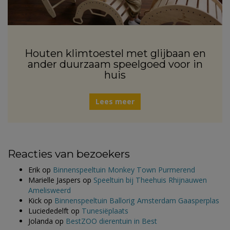
Houten klimtoestel met glijbaan en
ander duurzaam speelgoed voor in
huis
Lees meer
Reacties van bezoekers
Erik
op
Binnenspeeltuin Monkey Town Purmerend
Marielle Jaspers
op
Speeltuin bij Theehuis Rhijnauwen
Amelisweerd
Kick
op
Binnenspeeltuin Ballorig Amsterdam Gaasperplas
Luciededelft
op
Tunesiëplaats
Jolanda
op
BestZOO dierentuin in Best