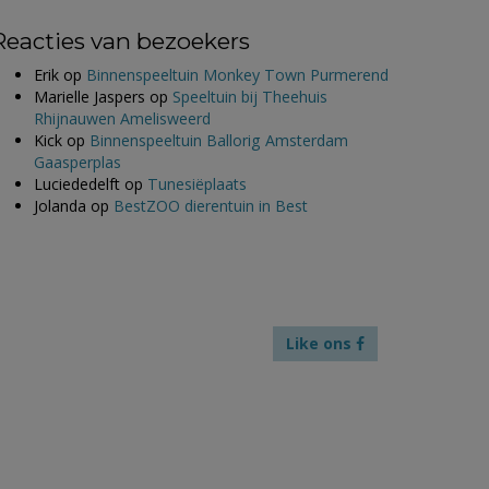
Reacties van bezoekers
Erik
op
Binnenspeeltuin Monkey Town Purmerend
Marielle Jaspers
op
Speeltuin bij Theehuis
Rhijnauwen Amelisweerd
Kick
op
Binnenspeeltuin Ballorig Amsterdam
Gaasperplas
Luciededelft
op
Tunesiëplaats
Jolanda
op
BestZOO dierentuin in Best
Like ons