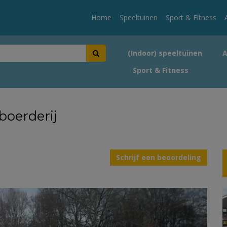
Home
Speeltuinen
Sport & Fitness
(Indoor) speeltuinen
Sport & Fitness
boerderij
Schrijf een beoordeling