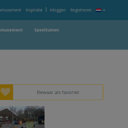
|
Amusement
Inspiratie
Inloggen
Registreren
Amusement
Speeltuinen
Bewaar als favoriet