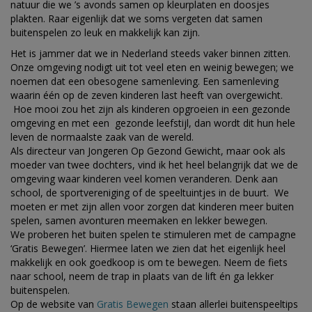
natuur die we ’s avonds samen op kleurplaten en doosjes
plakten. Raar eigenlijk dat we soms vergeten dat samen
buitenspelen zo leuk en makkelijk kan zijn.
Het is jammer dat we in Nederland steeds vaker binnen zitten.
Onze omgeving nodigt uit tot veel eten en weinig bewegen; we
noemen dat een obesogene samenleving. Een samenleving
waarin één op de zeven kinderen last heeft van overgewicht.
Hoe mooi zou het zijn als kinderen opgroeien in een gezonde
omgeving en met een gezonde leefstijl, dan wordt dit hun hele
leven de normaalste zaak van de wereld.
Als directeur van Jongeren Op Gezond Gewicht, maar ook als
moeder van twee dochters, vind ik het heel belangrijk dat we de
omgeving waar kinderen veel komen veranderen. Denk aan
school, de sportvereniging of de speeltuintjes in de buurt. We
moeten er met zijn allen voor zorgen dat kinderen meer buiten
spelen, samen avonturen meemaken en lekker bewegen.
We proberen het buiten spelen te stimuleren met de campagne
‘Gratis Bewegen’. Hiermee laten we zien dat het eigenlijk heel
makkelijk en ook goedkoop is om te bewegen. Neem de fiets
naar school, neem de trap in plaats van de lift én ga lekker
buitenspelen.
Op de website van
Gratis Bewegen
staan allerlei buitenspeeltips