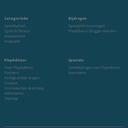
Categorieën
Bijdragen
Speeltuinen
Speelplek toevoegen
Sport & Fitness
PlayAdvisor blogger worden
Amusement
Inspiratie
PlayAdvisor
Specials
Over PlayAdvisor
Ontdekkingen van PlayAdvisor
Partners
Aanraders
Veelgestelde vragen
Contact
Voorwaarden & privacy
Adverteren
Sitemap