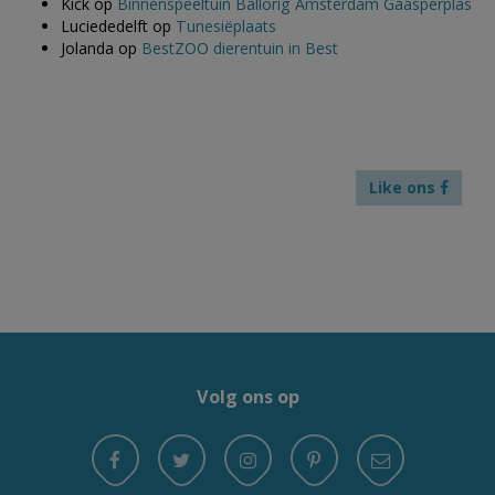
Kick
op
Binnenspeeltuin Ballorig Amsterdam Gaasperplas
Luciededelft
op
Tunesiëplaats
Jolanda
op
BestZOO dierentuin in Best
Like ons
Volg ons op