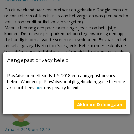
Ga dit weekend naar een pretpark en gebruikte Google even om
te controleren of ik echt niks aan het vergeten was (een poncho
zou ik zonder dit artikel zo zijn vergeten).
Maar ik heb nog een paar extra dingetjes die op het lijstje
kunnen. De meeste pretparken hebben tegenwoordig een app
die handig is om al van te voren te downloaden. En zoals in het
artikel al gezegd is zijn foto’s erg leuk. Het is minder leuk als de
batterij/accu van je fototoestel of mobiele telefoon leeg raakt
door al dit fotograveren. Dus extra batterij of een powerbank
Aangepast privacy beleid
zijn op dit soort dagen ook erg handig.
Beantwoorden
PlayAdvisor heeft sinds 1-5-2018 een aangepast privacy
beleid. Wanneer je PlayAdvisor blijft gebruiken, ga je hiermee
akkoord. Lees
hier
ons privacy beleid.
Akkoord & doorgaan
Een mama
schreef:
7 maart 2019 om 12:49