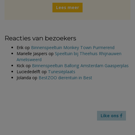
Lees meer
Reacties van bezoekers
Erik
op
Binnenspeeltuin Monkey Town Purmerend
Marielle Jaspers
op
Speeltuin bij Theehuis Rhijnauwen
Amelisweerd
Kick
op
Binnenspeeltuin Ballorig Amsterdam Gaasperplas
Luciededelft
op
Tunesiëplaats
Jolanda
op
BestZOO dierentuin in Best
Like ons