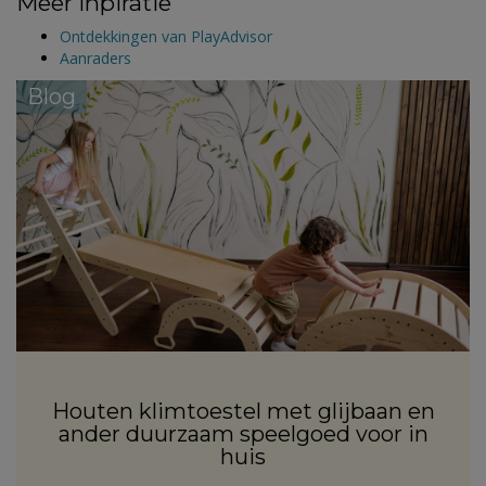
Meer inpiratie
Ontdekkingen van PlayAdvisor
Aanraders
Blog
Houten klimtoestel met glijbaan en
ander duurzaam speelgoed voor in
huis