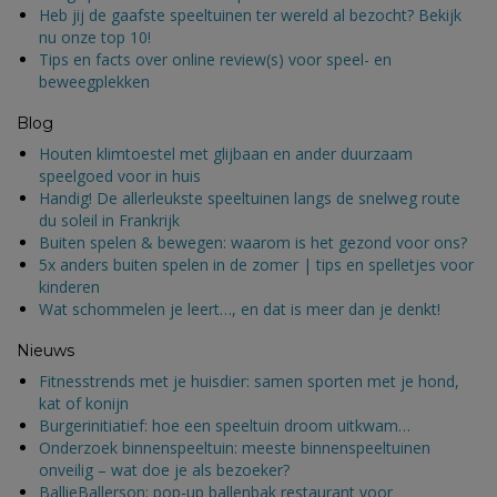
Heb jij de gaafste speeltuinen ter wereld al bezocht? Bekijk
nu onze top 10!
Tips en facts over online review(s) voor speel- en
beweegplekken
Blog
Houten klimtoestel met glijbaan en ander duurzaam
speelgoed voor in huis
Handig! De allerleukste speeltuinen langs de snelweg route
du soleil in Frankrijk
Buiten spelen & bewegen: waarom is het gezond voor ons?
5x anders buiten spelen in de zomer | tips en spelletjes voor
kinderen
Wat schommelen je leert…, en dat is meer dan je denkt!
Nieuws
Fitnesstrends met je huisdier: samen sporten met je hond,
kat of konijn
Burgerinitiatief: hoe een speeltuin droom uitkwam…
Onderzoek binnenspeeltuin: meeste binnenspeeltuinen
onveilig – wat doe je als bezoeker?
BallieBallerson: pop-up ballenbak restaurant voor