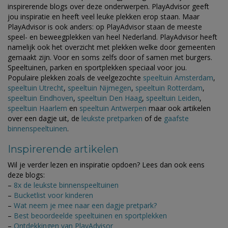
inspirerende blogs over deze onderwerpen. PlayAdvisor geeft
jou inspiratie en heeft veel leuke plekken erop staan. Maar
PlayAdvisor is ook anders: op PlayAdvisor staan de meeste
speel- en beweegplekken van heel Nederland. PlayAdvisor heeft
namelijk ook het overzicht met plekken welke door gemeenten
gemaakt zijn. Voor en soms zelfs door of samen met burgers.
Speeltuinen, parken en sportplekken speciaal voor jou.
Populaire plekken zoals de veelgezochte
speeltuin Amsterdam
,
speeltuin Utrecht
,
speeltuin Nijmegen
,
speeltuin Rotterdam
,
speeltuin Eindhoven
,
speeltuin Den Haag
,
speeltuin Leiden
,
speeltuin Haarlem
en
speeltuin Antwerpen
maar ook artikelen
over een dagje uit, de
leukste pretparken
of de
gaafste
binnenspeeltuinen
.
Inspirerende artikelen
Wil je verder lezen en inspiratie opdoen? Lees dan ook eens
deze blogs:
–
8x de leukste binnenspeeltuinen
–
Bucketlist voor kinderen
–
Wat neem je mee naar een dagje pretpark?
–
Best beoordeelde speeltuinen en sportplekken
–
Ontdekkingen van PlayAdvisor