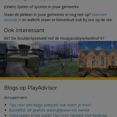
(Gratis) Spelen of sporten in jouw gemeente
Staan de plekken in jouw gemeente er nog niet op?
Dien een
verzoek in
en wellicht staan ze binnenkort ook bij ons op de site.
Ook interessant
007 De BoulderSpeelveld Hof de HoopJacobijnerkerkhof 97
Blogs op PlayAdvisor
Amusement
Tips voor een dagje pretpark; wat neem je mee?
Bucketlist: de gaafste waterglijbanen ter wereld
Veilig spelen in het water! Tips voor vakantie met kinderen