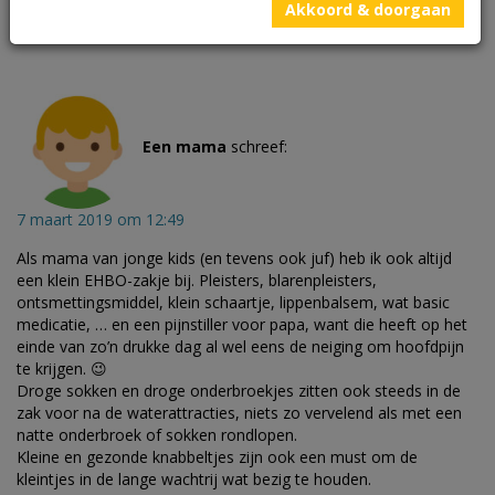
Akkoord & doorgaan
Beantwoorden
Een mama
schreef:
7 maart 2019 om 12:49
Als mama van jonge kids (en tevens ook juf) heb ik ook altijd
een klein EHBO-zakje bij. Pleisters, blarenpleisters,
ontsmettingsmiddel, klein schaartje, lippenbalsem, wat basic
medicatie, … en een pijnstiller voor papa, want die heeft op het
einde van zo’n drukke dag al wel eens de neiging om hoofdpijn
te krijgen. 😉
Droge sokken en droge onderbroekjes zitten ook steeds in de
zak voor na de waterattracties, niets zo vervelend als met een
natte onderbroek of sokken rondlopen.
Kleine en gezonde knabbeltjes zijn ook een must om de
kleintjes in de lange wachtrij wat bezig te houden.