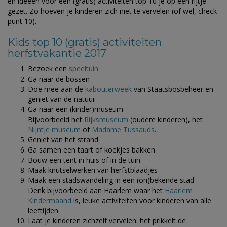
en ideeën voor een (gratis) activiteiten top 10 je op een rijtje
gezet. Zo hoeven je kinderen zich niet te vervelen (of wel, check
punt 10).
Kids top 10 (gratis) activiteiten
herfstvakantie 2017
Bezoek een
speeltuin
Ga naar de bossen
Doe mee aan de
kabouterweek
van Staatsbosbeheer en
geniet van de natuur
Ga naar een (kinder)museum
Bijvoorbeeld het
Rijksmuseum
(oudere kinderen), het
Nijntje museum
of
Madame Tussauds
.
Geniet van het strand
Ga samen een taart of koekjes bakken
Bouw een tent in huis of in de tuin
Maak knutselwerken van herfstblaadjes
Maak een stadswandeling in een (on)bekende stad
Denk bijvoorbeeld aan Haarlem waar het
Haarlem
Kindermaand
is, leuke activiteiten voor kinderen van alle
leeftijden.
Laat je kinderen zichzelf vervelen: het prikkelt de