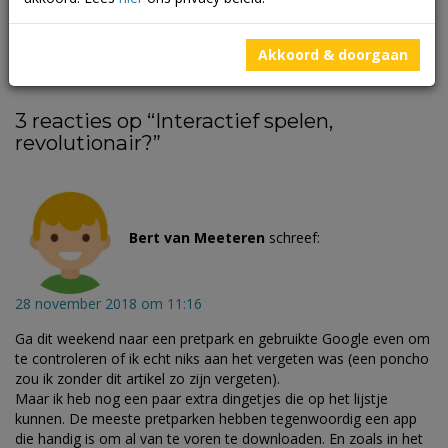
(outdoor fitness) in Nederland
Tips en facts over online review(s) voor speel- en
beweegplekken
Akkoord & doorgaan
Interactief spelen, revolutionair?
3 reacties op “
Interactief spelen,
revolutionair?
”
Bert van Meeteren
schreef:
28 november 2018 om 11:16
Ga dit weekend naar een pretpark en gebruikte Google even om
te controleren of ik echt niks aan het vergeten was (een poncho
zou ik zonder dit artikel zo zijn vergeten).
Maar ik heb nog een paar extra dingetjes die op het lijstje
kunnen. De meeste pretparken hebben tegenwoordig een app
die handig is om al van te voren te downloaden. En zoals in het