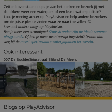
Zetten bovenstaande tips je aan het denken en bezoek jij met
dit lekkere weer een waterpark of een leuke waterspeeltuin?
Laat je mening achter op PlayAdvisor en help andere bezoekers
om de juiste plek te vinden waar ze naar toe willen! 🙂
Lees ook andere blogs op PlayAdvisor:
Ben je meer een strandtype?
Stadsstranden zijn de ideale summer
playgrounds
. Of ben je meer avontuurlijk ingesteld? Droom dan
weg bij de
meest spectaculaire waterglijbanen ter wereld
.
Ook interessant
007 De BoulderSiriusstraat 1Eiland De Meent
Blogs op PlayAdvisor