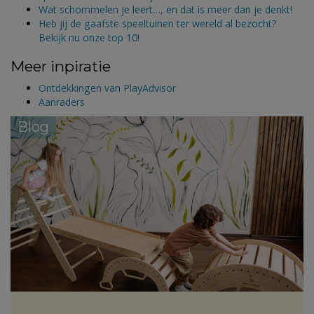
Wat schommelen je leert…, en dat is meer dan je denkt!
Heb jij de gaafste speeltuinen ter wereld al bezocht?
Bekijk nu onze top 10!
Meer inpiratie
Ontdekkingen van PlayAdvisor
Aanraders
Blog