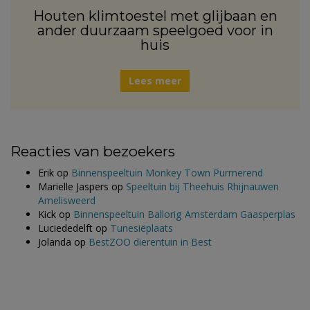
Houten klimtoestel met glijbaan en
ander duurzaam speelgoed voor in
huis
Lees meer
Reacties van bezoekers
Erik
op
Binnenspeeltuin Monkey Town Purmerend
Marielle Jaspers
op
Speeltuin bij Theehuis Rhijnauwen
Amelisweerd
Kick
op
Binnenspeeltuin Ballorig Amsterdam Gaasperplas
Luciededelft
op
Tunesiëplaats
Jolanda
op
BestZOO dierentuin in Best